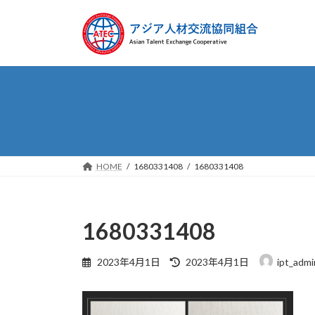
コ
ナ
ン
ビ
テ
ゲ
ン
ー
ツ
シ
へ
ョ
ス
ン
キ
に
ッ
移
プ
動
HOME
1680331408
1680331408
1680331408
最
2023年4月1日
2023年4月1日
ipt_admi
終
更
新