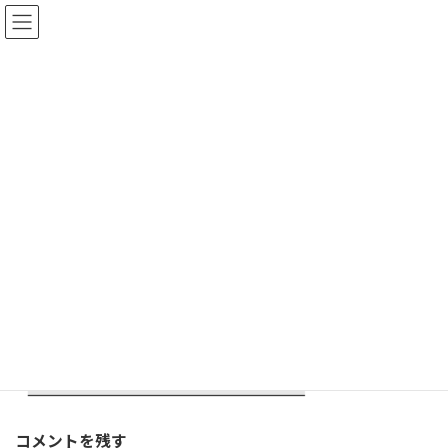
コ
ナ
ン
ビ
テ
ゲ
ン
ー
ツ
シ
へ
ョ
onlinekoza3
ス
ン
キ
に
ッ
移
プ
動
HOME
onlinekoza3
コメントを残す