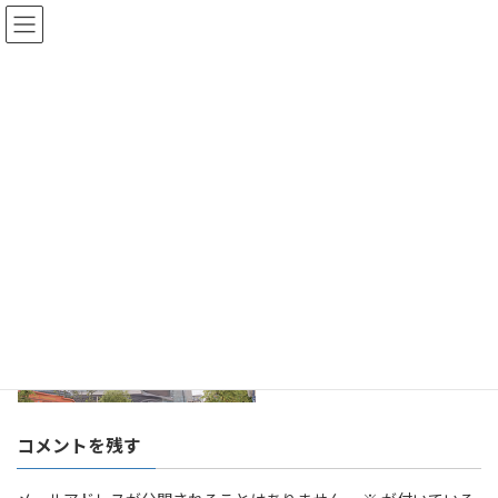
コ
ナ
ン
ビ
テ
ゲ
ン
ー
ツ
シ
へ
ョ
image
ス
ン
キ
に
ッ
移
プ
動
HOME
image
コメントを残す