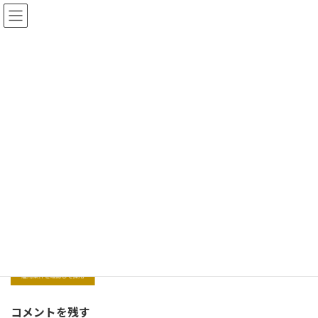
コ
ナ
ン
ビ
テ
ゲ
ン
ー
ツ
シ
へ
ョ
流れ
ス
ン
キ
に
ッ
移
プ
動
HOME
流れ
コメントを残す